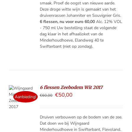
smaak. Proef de oogst van nieuwe aarde.
Deze droge witte wijn is gemaakt van het
druivenrassen Johanniter en Souvignier Gris.
6 flessen, nu voor euro 60,00
Alc. 12% VOL
- 750 ml Uw bestelling staat de volgende
dag klaar in het afhaalloket van de
Minderhoudhoeve, Elandweg 40 te
Swifterbant (niet op zondag).
6 flessen Zeebodem Wit 2017
€
50,00
€
60,00
ELMAND
Aanbieding!
LS
Druiven verbouwen op de bodem van de zee.
Dat doen we bij Wijngaard
Minderhoudhoeve in Swifterbant, Flevoland.