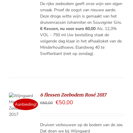
De rijke zeebodem geeft onze wijn een eigen
smaak. Proef de oogst van nieuwe aarde.
Deze droge witte wijn is gemaakt van het
druivenrassen Johanniter en Souvignier Gris.
6 flessen, nu voor euro 60,00
Alc. 12,3%
VOL - 750 ml Uw bestelling staat de
volgende dag klaar in het afhaalloket van de
Minderhoudhoeve, Elandweg 40 te
Swifterbant (niet op zondag).
6 flessen Zeebodem Rosé 2017
€
50,00
€
60,00
ELMAND
Aanbieding!
LS
Druiven verbouwen op de bodem van de zee.
Dat doen we bij Wijngaard