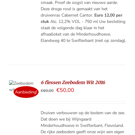
smaak. Proef de oogst van nieuwe aarde.
Deze droge rosé is gemaakt van het
druivenras Cabernet Cantor.
Euro 12,00 per
stuk
Alc. 12,2% VOL - 750 ml Uw bestelling
staat de volgende dag klaar in het
afhaalloket van de Minderhoudhoeve,
Elandweg 40 te Swifterbant (niet op zondag).
6 flessen Zeebodem Wit 2016
ELMAND
€
50,00
€
60,00
Aanbieding!
LS
Druiven verbouwen op de bodem van de zee.
Dat doen we bij Wijngaard
Minderhoudhoeve in Swifterbant, Flevoland.
De rijke zeebodem geeft onze wijn een eigen