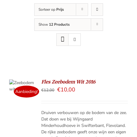
Sorteer op
Prijs
Show
12 Products
Fles Zeebodem Wit 2016
ELMAND
€
10,00
€
12,00
Aanbieding!
LS
Druiven verbouwen op de bodem van de zee.
Dat doen we bij Wijngaard
Minderhoudhoeve in Swifterbant, Flevoland.
De rijke zeebodem geeft onze wijn een eigen