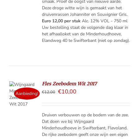
smaak. Proef de oogst van nieuwe aarde.
Deze droge witte wijn is gemaakt van het
druivenrassen Johanniter en Souvignier Gris.
Euro 12,00 per stuk
Alc. 12% VOL - 750 ml
Uw bestelling staat de volgende dag klaar in
het afhaalloket van de Minderhoudhoeve,
Elandweg 40 te Swifterbant (niet op zondag).
Fles Zeebodem Wit 2017
€
10,00
€
12,00
ELMAND
Aanbieding!
LS
Druiven verbouwen op de bodem van de zee.
Dat doen we bij Wijngaard
Minderhoudhoeve in Swifterbant, Flevoland.
De rijke zeebodem geeft onze wijn een eigen