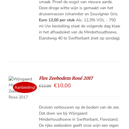
smaak. Proef de oogst van nieuwe aarde.
Deze droge witte wijn is gemaakt van het
druivenrassen Johanniter en Souvignier Gris.
Euro 12,00 per stuk
Alc. 12,3% VOL - 750
ml Uw bestelling staat de volgende dag klaar
in het afhaalloket van de Minderhoudhoeve,
Elandweg 40 te Swifterbant (niet op zondag).
Fles Zeebodem Rosé 2017
€
10,00
€
12,00
ELMAND
Aanbieding!
LS
Druiven verbouwen op de bodem van de zee.
Dat doen we bij Wijngaard
Minderhoudhoeve in Swifterbant, Flevoland.
De rijke zeebodem geeft onze wijn een eigen